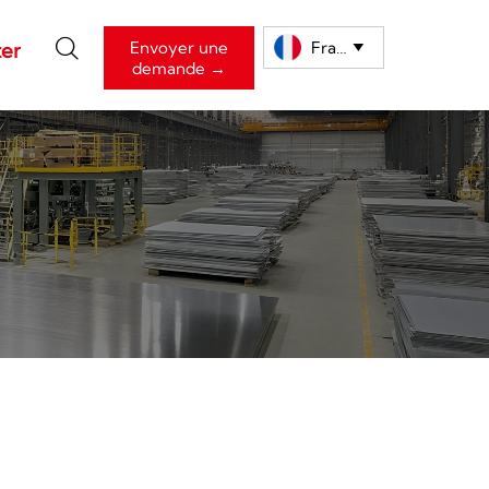

Envoyer une
Français
er

demande →