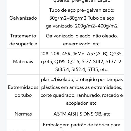
quente, pré-galvanização
Tubo de aço pré-galvanizado:
Galvanizado
30g/m2-80g/m2 Tubo de aço
galvanizado: 200g/m2-400g/m2
Tratamento
Galvanizado, oleado, não oleado,
de superfície
envernizado, etc.
10#, 20#, 45#, 16Mn, A53(A, B), Q235,
Materiais
q345, Q195, Q215, St37, St42, ST37-2,
St35.4, St52.4, ST35, etc.
plano/biselado, protegido por tampas
Extremidades
plásticas em ambas as extremidades,
do tubo
corte quadrado, ranhurado, roscado e
acoplador, etc.
Normas
ASTM AISI JIS DNS GB, etc
Embalagem padrão de fábrica para