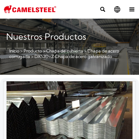



Nuestros Productos
Inicio
>
Producto
>
Chapa de cubierta
>
Chapa de acero
corrugada
>
DX52D+Z Chapa de acero galvanizado