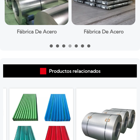
ica De Acero
Fábrica De Acero
Fábric

Productos relacionados