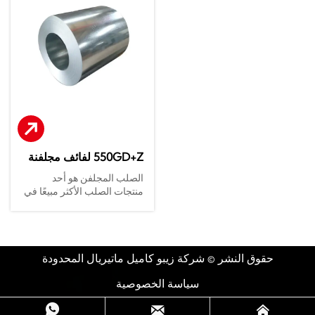
المستمرة، أي أن لف الصفيحة
لتشكيل طلاء زنك موحد (Z80-
الفولاذية يتم غمسها باستمرار
275 جم/م²). يتميز بقابلية
في خزان الجلفنة بالزنك
تشكيل ممتازة ومقاومة
المصهور لصنع الصلب
للتآكل، مع طبقة سبائك الزنك
المجلفن.
والحديد التي تضمن قدرة
الشفاء الذاتي عند الحواف
المقطوعة. مصمم خصيصًا
للتطبيقات التي تتطلب معالجة
إضافية، مثل أغطية المباني
ومكونات السيارات وأغطية
الأجهزة، ويمكن توفيره بلمعة
550GD+Z لفائف مجلفنة
نهائية أو معالجة سطحية
550GD+Z
بالكرومات.
الصلب المجلفن هو أحد
منتجات الصلب الأكثر مبيعًا في
العالم. وفقًا لطريقة المعالجة،
يقسم الناس عادةً الصلب
المجلفن إلى نوعين مختلفين:
الصلب المجلفن بالغمس
حقوق النشر © شركة زيبو كاميل ماتيريال المحدودة
الساخن
الصلب المجلفن بالغمس
سياسة الخصوصية
الساخن يتم عن طريق غمر
صفيحة رقيقة من الصلب في



الزنك المصهور، ثم يتم إلصاق