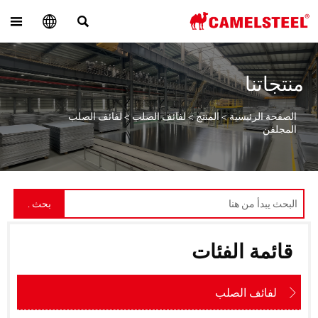



منتجاتنا
الصفحة الرئيسية
>
المنتج
>
لفائف الصلب
>
لفائف الصلب
المجلفن
بحث .
قائمة الفئات
لفائف الصلب
