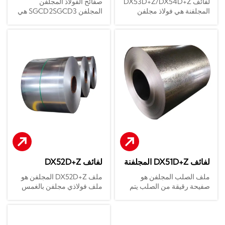
لفائف DX53D+Z/DX54D+Z
صفائح الفولاذ المجلفن
الميكانيكية الموثوقة وقابلية
عالي اللمعان، أو الطلاء
المجلفنة هي فولاذ مجلفن
المجلفن SGCD2SGCD3 هي
الثني الممتازة وقابلية اللحام،
بالمسحوق، أو الختم الدقيق.
بالغمس الساخن عالي السحب
صفائح فولاذ مجلفن بالغمس
تُعد لفائف Z40 ذات الزخرفة
ومع الموازنة بين طول العمر
(قوة خضوع تتراوح بين 140
الساخن من الدرجة التجارية
العادية مادة أساسية استثنائية
الهيكلي وقابلية التشغيل
و300 ميجا باسكال)، مما يحقق
(D2) ودرجة السحب العميق
واقتصادية للهياكل الخارجية،
الميكانيكي الممتازة، تعد لفائف
قابلية تشكيل ممتازة من خلال
(D3) وفقًا للمعيار الياباني JIS G
ومجاري الهواء، والأسقف،
Z80 بدون زهور زنك الخيار
عملية تلدين مُحسّنة (قيمة r ≥
3302. الصف D2 مناسب
ومختلف المقاطع المشكلة.
الأساسي الأمثل لهياكل
1.8، قيمة n ≥ 0.18). يتميز طلاء
للمعالجة العامة (طلاء الزنك
الأجهزة المنزلية، والصفائح
الزنك (Z60-180 جم/م²) بقوة
Z12 أو أعلى)، بينما يحقق
الخلفية للسيارات, ومجاري
التصاق عالية، وهو مناسب
الصف D3 أداء ختم ممتاز
الهواء عالية الجودة، والمقاطع
لألواح السيارات، والأجهزة
(قيمة r ≥ 1.6) من خلال معالجة
المشكلة الهيكلية الدقيقة.
المنزلية الدقيقة، وغيرها من
التلدين الخاصة، ويستخدم على
القطع المختومة المعقدة. يمكن
نطاق واسع في البناء والأجهزة
ثنيه بزاوية 180 درجة دون
المنزلية ومكونات السيارات.
تشقق، ويوفر سطحًا مُخمّدًا
وهي متوفرة مع أسطح زهرة
صديقًا للبيئة وخاليًا من الكروم.
الزنك التقليدية/بدون زهرة
الزنك ولها عمر افتراضي
لفائف DX51D+Z المجلفنة
لفائف DX52D+Z
لمقاومة التآكل يتراوح بين 15
DX51D+Z
المجلفنة DX52D+Z
و25 سنة.
ملف الصلب المجلفن هو
ملف DX52D+Z المجلفن هو
صفيحة رقيقة من الصلب يتم
ملف فولاذي مجلفن بالغمس
غمسها في خزان من الزنك
الساخن من الدرجة الهيكلية
المصهور لجعل سطحها يلتصق
(قوة الخضوع ≥260 ميجا
بطبقة من الزنك. الاستخدام
باسكال) يتم إنتاجه باستخدام
الرئيسي لعملية الجلفنة
عملية غمس ساخن مستمرة