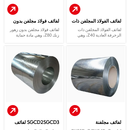
لفائف الفولاذ المجلفن ذات
لفائف فولاذ مجلفن بدون
الزخرفة العادية Z40
زهور زنك Z80
لفائف الفولاذ المجلفن ذات
لفائف فولاذ مجلفن بدون زهور
الزخرفة العادية Z40، وهي
زنك Z80، وهي مادة حماية
منتج فولاذي وقائي عالي التنوع
عالية الأداء مصممة للتصنيع
ومميز بصريًا، معروفة على
المتميز، تحظى باعتراف واسع
نطاق واسع بمقاومتها الممتازة
بفضل تجانس سطحها فائق
للتآكل، ومظهرها المعدني
النعومة، والتصاق الطلاء
الكلاسيكي، وكفاءتها العالية
الاستثنائي، ومقاومتها المعززة
من حيث التكلفة. يتم تصنيع هذه
للتآكل. وباستخدام تقنية
الركيزة عبر عملية الجلفنة
الجلفنة بالغمس الساخن
بالغمس الساخن المستمرة،
المتقدمة مع كبح التبلور، تتميز
وتتميز بطبقة زنك
هذه الركيزة بطبقة زنك بوزن
$40text{g/m}^2$ توفر حماية
$80text{g/m}^2$ توفر حماية
تضحية موثوقة ضد الرطوبة
تضحية قوية وموثوقة ضد
الجوية والأكسدة. تمنح بلورات
الأكسدة البيئية الشديدة. إن
"Regular Spangle" سطح
السطح المستوي "بدون زهور
الفولاذ مظهرًا صناعيًا تقليديًا
زنك" يزيل البلورات البصرية
راقيًا يحظى بتفضيل كبير في
التقليدية للزنك، موفرا سطحا
لفائف مجلفنة
SGCD2SGCD3 لفائف
أسواق إقليمية محددة. ومن
مثاليا خاليا من الحبيبات ومناسبا
مجلفنة SGCD2SGCD3
خلال الجمع بين القوة
بشكل استثنائي للطلاء اللاحق