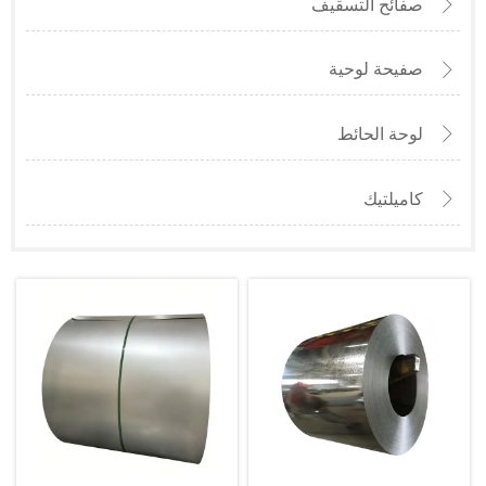
صفائح التسقيف

صفيحة لوحية

لوحة الحائط

كاميلتيك
